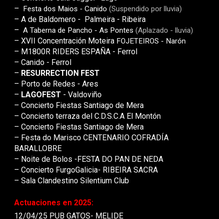
–
Festa dos Maios - Canido
(Suspendido por lluvia)
–
A de Baldomero - Palmeira - Ribeira
–
A Taberna de Pancho - As Pontes
(Aplazado - lluvia)
– XVII Concentración Moteira
FOJETEIROS - N
arón
–
M1800R RIDERS ESPAÑA - Ferrol
–
Canido
- Ferrol
–
RESURRECTION FEST
–
Porto de Redes
-
Ares
–
LAGOFEST
- Valdoviño
– Concierto Fiestas Santiago de Mera
– Concierto
terraza del C.D.S.C.A El Montón
– Concierto Fiestas Santiago de Mera
–
Festa do Marisco CENTENARIO COFRADÍA
BARALLOBRE
– Noite de
B
olos -FESTA DO PAN DE NEDA
–
Concierto FurgoGalicia- RIBEIRA SACRA
– Sala Clandestino Silentium Club
Actuaciones en 202
5
:
12/04/25 PUB GATOS- MELIDE